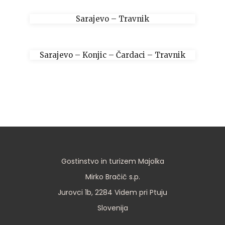
Sarajevo – Travnik
Sarajevo – Konjic – Čardaci – Travnik
Gostinstvo in turizem Majolka
Mirko Bračič s.p.
Jurovci 1b, 2284 Videm pri Ptuju
Slovenija