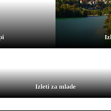
pi
Iz
Izleti za mlade