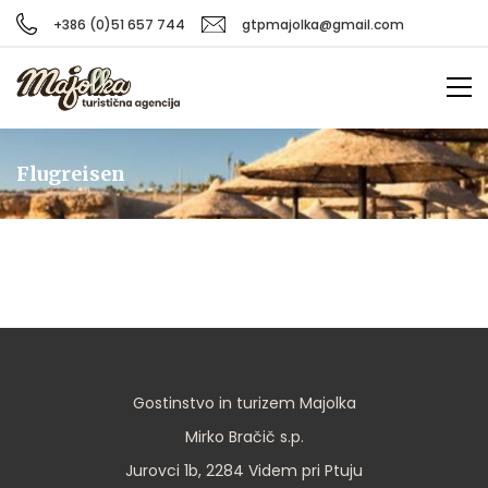
+386 (0)51 657 744
gtpmajolka@gmail.com
Flugreisen
Gostinstvo in turizem Majolka
Mirko Bračič s.p.
Jurovci 1b, 2284 Videm pri Ptuju