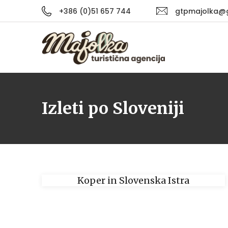
+386 (0)51 657 744
gtpmajolka@
Izleti po Sloveniji
Koper in Slovenska Istra