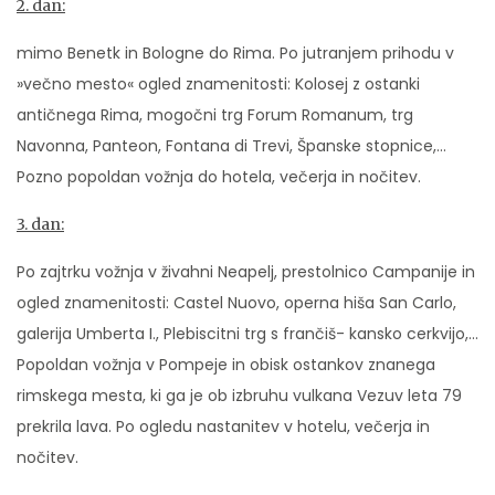
2. dan:
mimo Benetk in Bologne do Rima. Po jutranjem prihodu v
»večno mesto« ogled znamenitosti: Kolosej z ostanki
antičnega Rima, mogočni trg Forum Romanum, trg
Navonna, Panteon, Fontana di Trevi, Španske stopnice,…
Pozno popoldan vožnja do hotela, večerja in nočitev.
3. dan:
Po zajtrku vožnja v živahni Neapelj, prestolnico Campanije in
ogled znamenitosti: Castel Nuovo, operna hiša San Carlo,
galerija Umberta I., Plebiscitni trg s frančiš- kansko cerkvijo,…
Popoldan vožnja v Pompeje in obisk ostankov znanega
rimskega mesta, ki ga je ob izbruhu vulkana Vezuv leta 79
prekrila lava. Po ogledu nastanitev v hotelu, večerja in
nočitev.