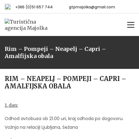
+386 (0)51 657 744
gtpmajolka@gmail.com
Rim – Pompeji – Neapelj – Capri –
Amalfijska obala
RIM – NEAPELJ – POMPEJI – CAPRI –
AMALFIJSKA OBALA
1. dan:
Odhod avtobusa ob 21.00 uri, kraj odhoda po dogovoru.
Vožnja na relaciji Ljubljana, Sežana