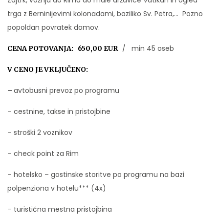
Zajtrk, vožnja do Rima do male državice Vatikan in ogled
trga z Berninijevimi kolonadami, baziliko Sv. Petra,… Pozno
popoldan povratek domov.
/ min 45 oseb
CENA POTOVANJA: 650,00 EUR
V CENO JE VKLJUČENO:
avtobusni prevoz po programu
–
– cestnine, takse in pristojbine
– stroški 2 voznikov
– check point za Rim
– hotelsko – gostinske storitve po programu na bazi
polpenziona v hotelu*** (4x)
– turistična mestna pristojbina