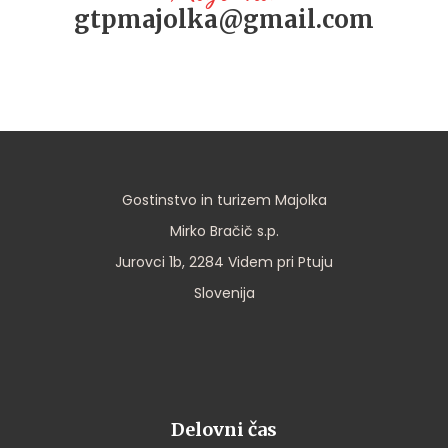
gtpmajolka@gmail.com
Gostinstvo in turizem Majolka
Mirko Bračič s.p.
Jurovci 1b, 2284 Videm pri Ptuju
Slovenija
Delovni čas